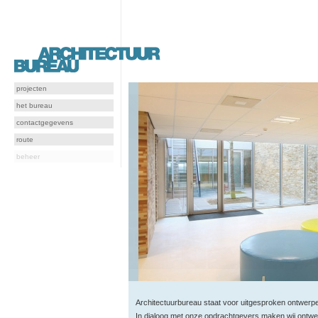
projecten
het bureau
contactgegevens
route
beheer
Architectuurbureau staat voor uitgesproken ontwerpe
In dialoog met onze opdrachtgevers maken wij ontw