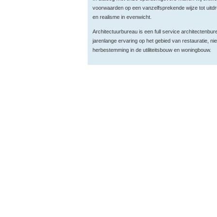
voorwaarden op een vanzelfsprekende wijze tot uitd
en realisme in evenwicht.
Architectuurbureau is een full service architectenbur
jarenlange ervaring op het gebied van restauratie, 
herbestemming in de utiliteitsbouw en woningbouw.